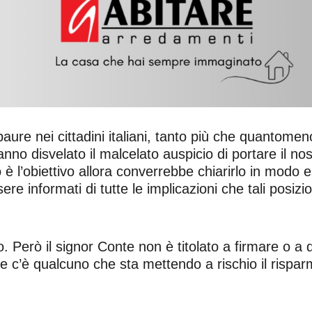
paure nei cittadini italiani, tanto più che quantomen
anno disvelato il malcelato auspicio di portare il no
 l’obiettivo allora converrebbe chiarirlo in modo espl
sere informati di tutte le implicazioni che tali posiz
 Però il signor Conte non è titolato a firmare o a da
 se c’è qualcuno che sta mettendo a rischio il risparmio