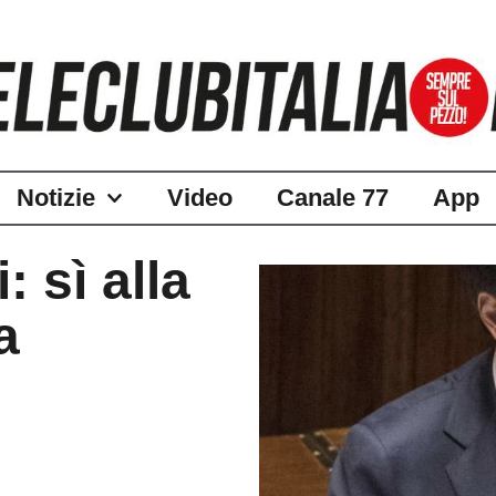
Notizie
Video
Canale 77
App
: sì alla
a