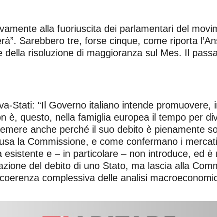
vamente alla fuoriuscita dei parlamentari del movim
”. Sarebbero tre, forse cinque, come riporta l’Ansa,
 della risoluzione di maggioranza sul Mes. Il pass
va-Stati: “Il Governo italiano intende promuovere, 
è, questo, nella famiglia europea il tempo per divid
 temere anche perché il suo debito è pienamente so
, inclusa la Commissione, e come confermano i mercat
ià esistente e – in particolare – non introduce, ed
azione del debito di uno Stato, ma lascia alla Com
 la coerenza complessiva delle analisi macroeconomi