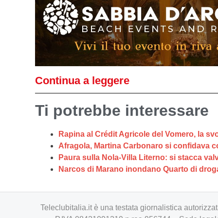
Continua a leggere
Ti potrebbe interessare
Rapina al Crédit Agricole del Vomero, la svol
Afragola, Martina Carbonaro si confidava c
Paura sulla Nola-Villa Literno: si stacca va
Narcos di Marano inondano Quarto di droga,
Teleclubitalia.it è una testata giornalistica autori