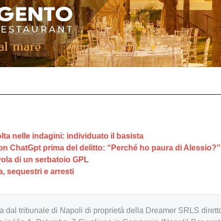
ta nelle indagini: individuato il basista
on ChatGpt prima del delitto: “Perché ho paura di Alessio?”
lvola di un serbatoio GPL
 sequestri e arresti
zzata dal tribunale di Napoli di proprietà della Dreamer SRLS d