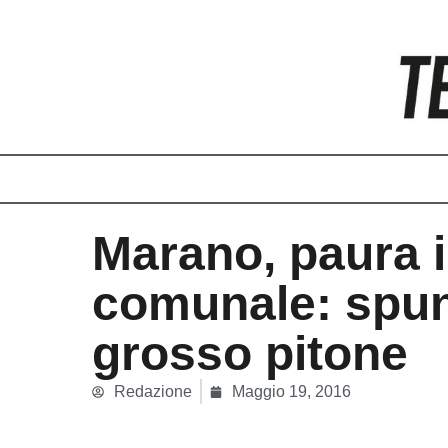
Vai
al
contenuto
Marano, paura in
comunale: spun
grosso pitone
Redazione
Maggio 19, 2016