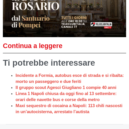
Continua a leggere
Ti potrebbe interessare
Incidente a Formia, autobus esce di strada e si ribalta:
morto un passeggero e due feriti
Il gruppo scout Agesci Giugliano 1 compie 40 anni
Linea 1 Napoli chiusa da oggi fino al 13 settembre:
orari delle navette bus e corse della metro
Maxi sequestro di cocaina a Napoli: 113 chili nascosti
in un’autocisterna, arrestato l’autista