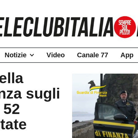
Notizie
Video
Canale 77
App
ella
nza sugli
: 52
tate