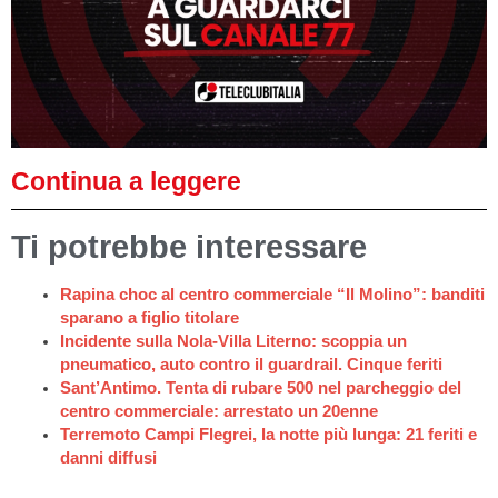
Continua a leggere
Ti potrebbe interessare
Rapina choc al centro commerciale “Il Molino”: banditi
sparano a figlio titolare
Incidente sulla Nola-Villa Literno: scoppia un
pneumatico, auto contro il guardrail. Cinque feriti
Sant’Antimo. Tenta di rubare 500 nel parcheggio del
centro commerciale: arrestato un 20enne
Terremoto Campi Flegrei, la notte più lunga: 21 feriti e
danni diffusi