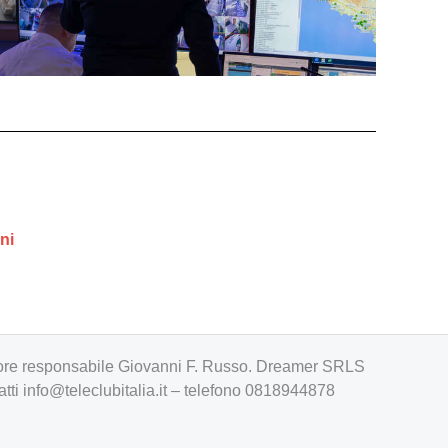
ni
irettore responsabile Giovanni F. Russo. Dreamer SRLS
atti
info@teleclubitalia.it
– telefono 0818944878