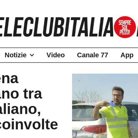
Notizie
Video
Canale 77
App
ena
no tra
liano,
oinvolte