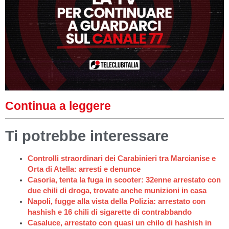
Continua a leggere
Ti potrebbe interessare
Controlli straordinari dei Carabinieri tra Marcianise e
Orta di Atella: arresti e denunce
Casoria, tenta la fuga in scooter: 32enne arrestato con
due chili di droga, trovate anche munizioni in casa
Napoli, fugge alla vista della Polizia: arrestato con
hashish e 16 chili di sigarette di contrabbando
Casaluce, arrestato con quasi un chilo di hashish in