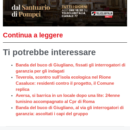
Continua a leggere
Ti potrebbe interessare
Banda del buco di Giugliano, fissati gli interrogatori di
garanzia per gli indagati
Teverola, scontro sull’isola ecologica nel Rione
Casaluce: residenti contro il progetto, il Comune
replica
Aversa, si barrica in un locale dopo una lite: 24enne
tunisino accompagnato al Cpr di Roma
Banda del buco di Giugliano, al via gli interrogatori di
garanzia: ascoltati i capi del gruppo