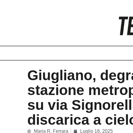
Vai
al
contenuto
Giugliano, deg
stazione metrop
su via Signorell
discarica a ciel
Maria R. Ferrara
Luglio 18, 2025