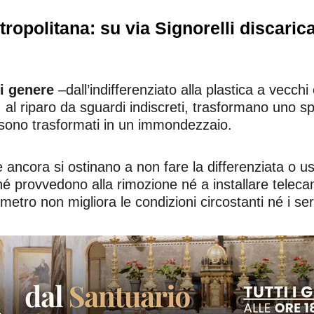
opolitana: su via Signorelli discarica
ni genere
–dall’indifferenziato alla plastica a vecch
 al riparo da sguardi indiscreti, trasformano uno spa
 sono trasformati in un immondezzaio.
he ancora si ostinano a non fare la differenziata o u
né provvedono alla rimozione né a installare teleca
etro non migliora le condizioni circostanti né i serv