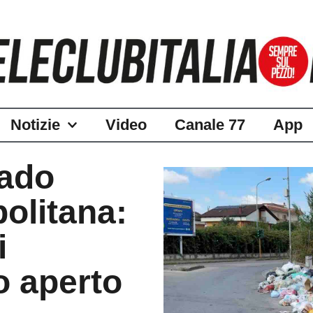
Notizie
Video
Canale 77
App
rado
olitana:
i
o aperto