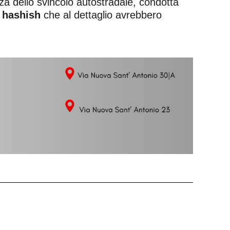
ezza dello svincolo autostradale, condotta
i hashish
che al dettaglio avrebbero