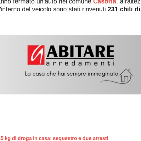
, hanno fermato un’auto nel comune
Casoria
, all’alt
l’interno del veicolo sono stati rinvenuti
231 chili d
3,5 kg di droga in casa: sequestro e due arresti