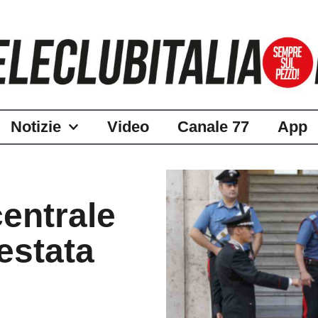
Notizie
Video
Canale 77
App
centrale
estata