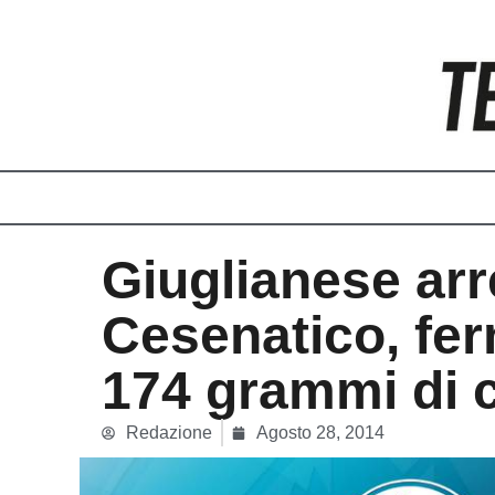
Vai
al
contenuto
Giuglianese arr
Cesenatico, fe
174 grammi di 
Redazione
Agosto 28, 2014