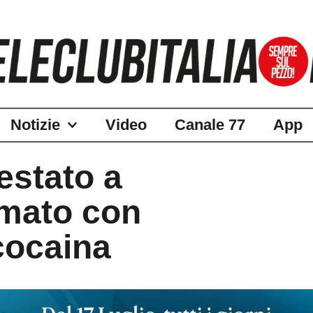
Notizie
Video
Canale 77
App
estato a
rmato con
cocaina