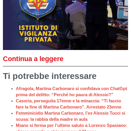
Continua a leggere
Ti potrebbe interessare
Afragola, Martina Carbonaro si confidava con ChatGpt
prima del delitto: “Perché ho paura di Alessio?”
Casoria, perseguita 17enne e la minaccia: “Ti faccio
fare la fine di Martina Carbonaro”. Arrestato 23enne
Femminicidio Martina Carbonaro, l’ex Alessio Tucci si
scusa: la rabbia della madre in aula
Miano si ferma per l’ultimo saluto a Lorenzo Spasiano: