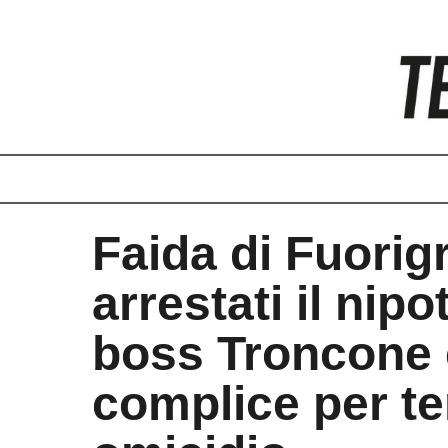
Vai
al
contenuto
Faida di Fuorigr
arrestati il nipo
boss Troncone e
complice per te