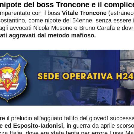
il nipote del boss Troncone e il complic
 imparentato con il boss
Vitale Troncone
(estraneo 
a Costantino, come nipote del 54enne, senza essere
 dagli avvocati Nicola Musone e Bruno Carafa e dov
eati aggravati dal metodo mafioso.
 il preludio all’agguato fallito del giovedì success
ne ed Esposito-Iadonisi,
in guerra da aprile scorso.
piazza Italia, dove era stata ferita per errore Luis