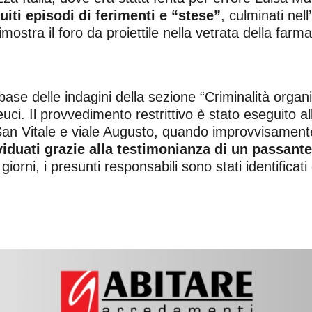
iti episodi di ferimenti e “stese”
, culminati nel
ostra il foro da proiettile nella vetrata della farm
 base delle indagini della sezione “Criminalità organ
ci. Il provvedimento restrittivo è stato eseguito all
 San Vitale e viale Augusto, quando improvvisament
viduati grazie alla testimonianza di un passante
iorni, i presunti responsabili sono stati identificati 