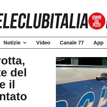
Notizie
Video
Canale 77
App
otta,
te del
 il
ntato