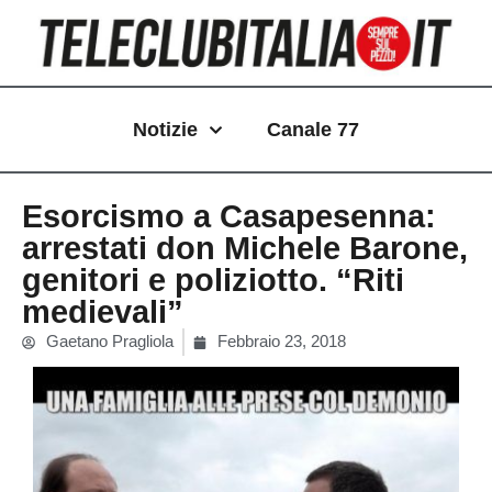
Vai
al
contenuto
Notizie
Canale 77
Esorcismo a Casapesenna:
arrestati don Michele Barone,
genitori e poliziotto. “Riti
medievali”
Gaetano Pragliola
Febbraio 23, 2018