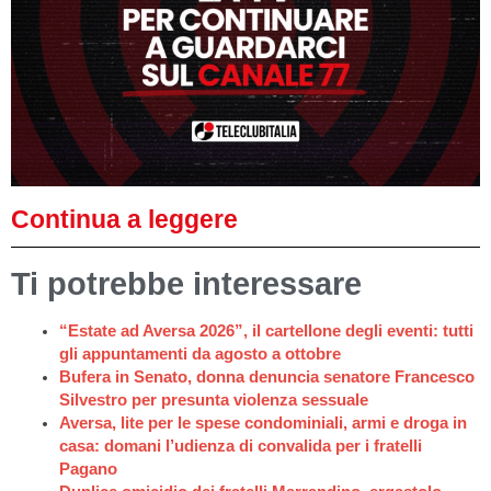
Continua a leggere
Ti potrebbe interessare
“Estate ad Aversa 2026”, il cartellone degli eventi: tutti
gli appuntamenti da agosto a ottobre
Bufera in Senato, donna denuncia senatore Francesco
Silvestro per presunta violenza sessuale
Aversa, lite per le spese condominiali, armi e droga in
casa: domani l’udienza di convalida per i fratelli
Pagano