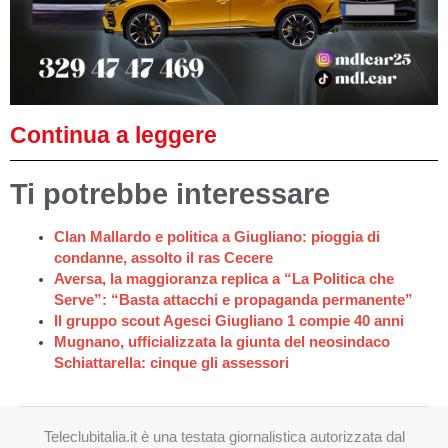
Continua a leggere
Ti potrebbe interessare
Clan Mallardo e politica a Giugliano: pioggia di
condanne, assolto il ras Cecere
Aversa, la maggioranza replica a “La Politica che
Serve”: “Basta attacchi e propaganda permanente”
Il gruppo scout Agesci Giugliano 1 compie 40 anni
Mugnano, ufficializzata la giunta del neosindaco
Schiattarella: cinque gli assessori
Teleclubitalia.it è una testata giornalistica autorizzata dal