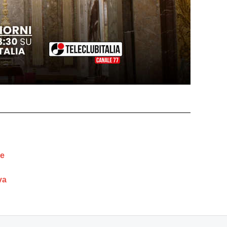
ne
va