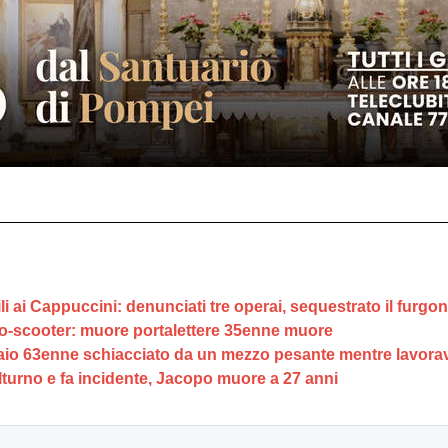
li ai Cappuccini: denunciati tre operai, sequestrato il furgo
uto-scooter: muore portalettere 35enne muore
aio 63enne schiacciato da un mezzo pesante mentre lavora
lturno e fa incidente, Jacopo muore a 27 anni