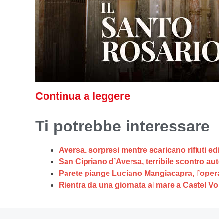
Continua a leggere
Ti potrebbe interessare
Aversa, sorpresi mentre scaricano rifiuti edi
San Cipriano d’Aversa, terribile scontro a
Parete piange Luciano Mangiacapra, l’oper
Rientra da una giornata al mare a Castel Vo