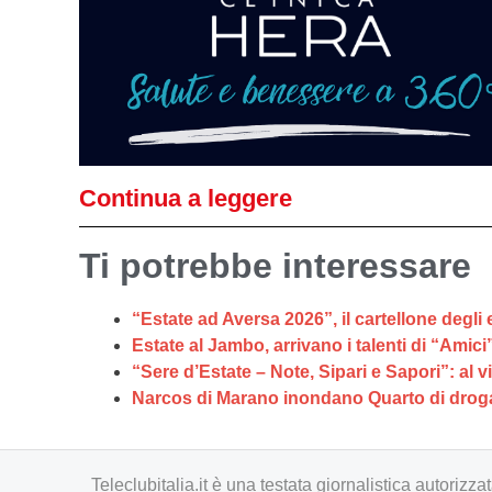
Continua a leggere
Ti potrebbe interessare
“Estate ad Aversa 2026”, il cartellone degli 
Estate al Jambo, arrivano i talenti di “Amici
“Sere d’Estate – Note, Sipari e Sapori”: al vi
Narcos di Marano inondano Quarto di droga,
Teleclubitalia.it è una testata giornalistica autori