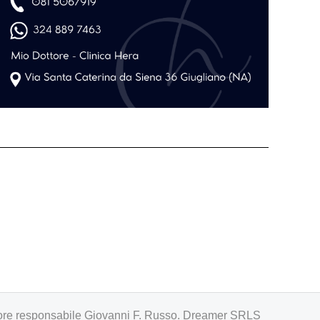
irettore responsabile Giovanni F. Russo. Dreamer SRLS