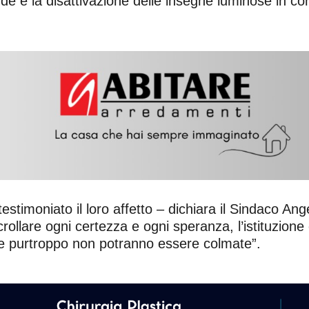
nde e la disattivazione delle insegne luminose in c
estimoniato il loro affetto – dichiara il Sindaco Ang
 crollare ogni certezza e ogni speranza, l’istituzion
he purtroppo non potranno essere colmate”.