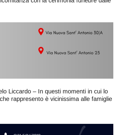
oncomitanza con la cerimonia funebre dalle
elo Liccardo – In questi momenti in cui lo
e che rappresento è vicinissima alle famiglie