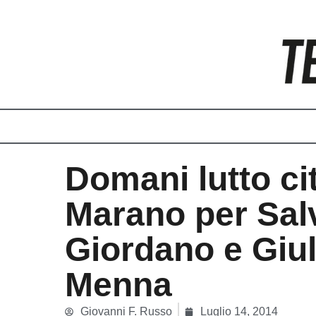
Vai
al
contenuto
Domani lutto ci
Marano per Sal
Giordano e Giul
Menna
Giovanni F. Russo
Luglio 14, 2014