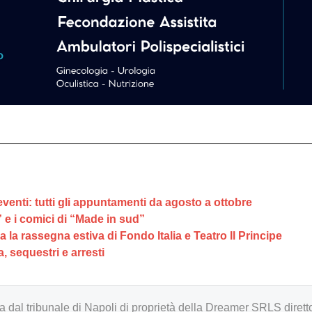
eventi: tutti gli appuntamenti da agosto a ottobre
” e i comici di “Made in sud”
a la rassegna estiva di Fondo Italia e Teatro Il Principe
 sequestri e arresti
zzata dal tribunale di Napoli di proprietà della Dreamer SRLS d