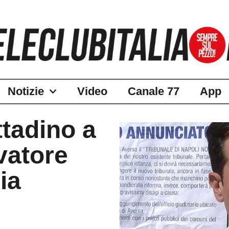
Notizie
Video
Canale 77
App
ttadino a
vatore
ia