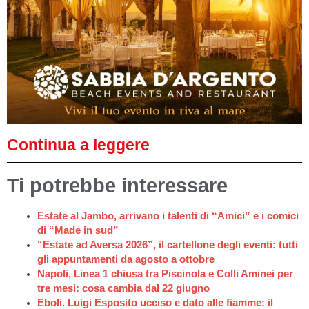
Continua a leggere
Ti potrebbe interessare
Estate al Jambo, arrivano i talenti di “Amici” e i comici
di “Made in sud”
“Estate ad Aversa 2026”, il cartellone degli eventi: tutti
gli appuntamenti da agosto a ottobre
Napoli, Linea 1 chiusa tra Piscinola e Colli Aminei per
tre mesi: cosa cambia dal 22 giugno
Eboli. Luigi Esposito ucciso e dato alle fiamme: il