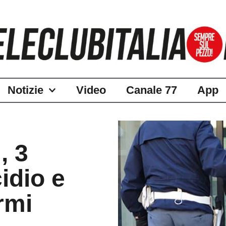
Notizie
Video
Canale 77
App
, 3
idio e
rmi