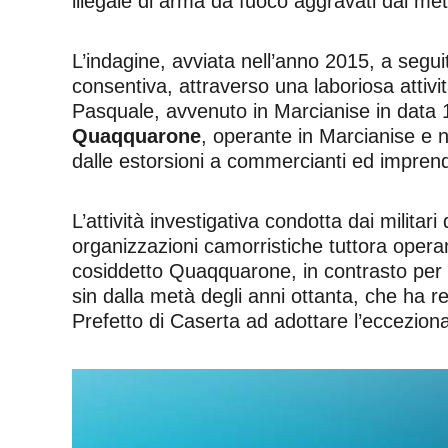
illegale di arma da fuoco aggravati dal met
L’indagine, avviata nell’anno 2015, a seguito
consentiva, attraverso una laboriosa attivit
Pasquale, avvenuto in Marcianise in data 1
Quaqquarone
, operante in Marcianise e n
dalle estorsioni a commercianti ed imprendi
L’attività investigativa condotta dai militar
organizzazioni camorristiche tuttora opera
cosiddetto Quaqquarone, in contrasto per la 
sin dalla metà degli anni ottanta, che ha reg
Prefetto di Caserta ad adottare l’eccezional