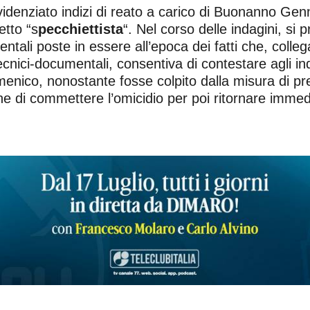
videnziato indizi di reato a carico di Buonanno Genn
etto “s
pecchiettista
“. Nel corso delle indagini, si
ntali poste in essere all’epoca dei fatti che, collega
 tecnici-documentali, consentiva di contestare agli i
nico, nonostante fosse colpito dalla misura di pre
ne di commettere l’omicidio per poi ritornare imme