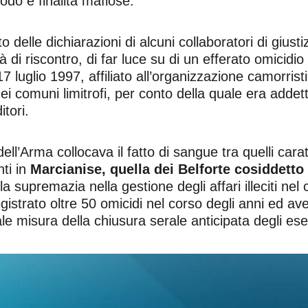
odo e finalità mafiose.
 delle dichiarazioni di alcuni collaboratori di giustiz
à di riscontro, di far luce su di un efferato omicidi
7 luglio 1997, affiliato all’organizzazione camorri
ei comuni limitrofi, per conto della quale era addet
tori.
i dell’Arma collocava il fatto di sangue tra quelli car
nti in
Marcianise, quella dei Belforte cosiddett
supremazia nella gestione degli affari illeciti nel 
istrato oltre 50 omicidi nel corso degli anni ed avev
e misura della chiusura serale anticipata degli eser