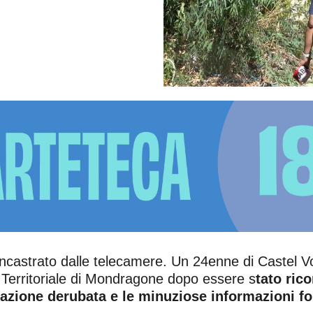
castrato dalle telecamere. Un 24enne di Castel Volt
o Territoriale di Mondragone dopo essere s
tato ric
tazione derubata e le minuziose informazioni for