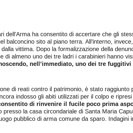
i dell’Arma ha consentito di accertare che gli stessi
del balconcino sito al piano terra. All’interno, inve
o dalla vittima. Dopo la formalizzazione della denunc
zione di almeno uno dei tre ladri i carabinieri hanno 
noscendo, nell’immediato, uno dei tre fuggitivi
.
ione di reati contro il patrimonio, è stato raggiunt
ora indosso gli abiti utilizzati per il colpo e ripre
onsentito di rinvenire il fucile poco prima aspo
etto presso la casa circondariale di Santa Maria Cap
uogo pubblico di arma comune da sparo. Indagini in 