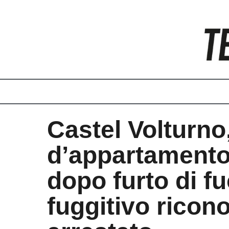
Vai
al
contenuto
Castel Volturno,
d’appartamento
dopo furto di fu
fuggitivo ricon