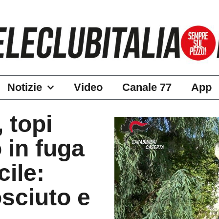
Notizie
Video
Canale 77
App
 topi
 in fuga
cile:
osciuto e