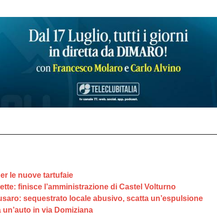
per le nuove tartufaie
tte: finisce l’amministrazione di Castel Volturno
e Fusaro: sequestrato locale abusivo, scatta un’espulsione
da un’auto in via Domiziana