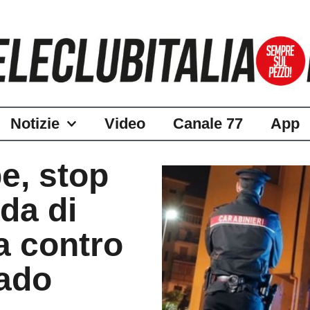
Notizie
Video
Canale 77
App
pe, stop
ada di
a contro
rado