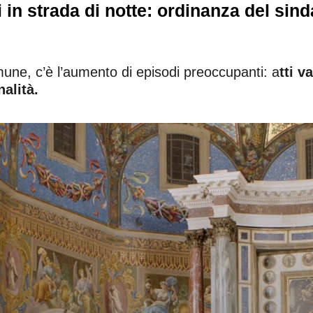
i in strada di notte: ordinanza del si
une, c’è l’aumento di episodi preoccupanti: a
tti v
alità.