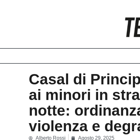
Vai
al
contenuto
Casal di Princi
ai minori in str
notte: ordinanz
violenza e deg
Alberto Rossi
Agosto 29, 2025