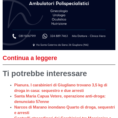
Continua a leggere
Ti potrebbe interessare
Pianura. I carabinieri di Giugliano trovano 3,5 kg di
droga in casa: sequestro e due arresti
Santa Maria Capua Vetere, operazione anti-droga:
denunciato 57enne
Narcos di Marano inondano Quarto di droga, sequestri
e arresti