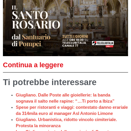
Continua a leggere
Ti potrebbe interessare
Giugliano. Dalle Poste alle gioiellerie: la banda
sognava il salto nelle rapine: “…Ti porto a Ibiza”
Spese per ristoranti e viaggi: contestato danno erariale
da 314mila euro al manager Asl Antonio Limone
Giugliano. Urbanistica, ridotto vincolo cimiteriale.
Protesta la minoranza