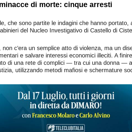
 minacce di morte: cinque arresti
e, che sono partite le indagini che hanno portato, 
binieri del Nucleo Investigativo di Castello di Cist
i, non c’era un semplice atto di violenza, ma un di
entari e salvare interessi economici illeciti. A finir
uto di una rete di complici — tra cui una donna — a
tizia, utilizzando metodi mafiosi e schermature socie