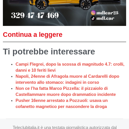
Continua a leggere
Ti potrebbe interessare
Campi Flegrei, dopo la scossa di magnitudo 4.7: crolli,
danni e 10 feriti lievi
Napoli, 24enne di Afragola muore al Cardarelli dopo
intervento allo stomaco: indagini in corso
Non ce l’ha fatta Marco Pizzella: il pizzaiolo di
Castellammare muore dopo drammatico incidente
Pusher 16enne arrestato a Pozzuoli: usava un
cofanetto magnetico per nascondere la droga
Teleclubitalia.it è una testata giornalistica autorizzata dal