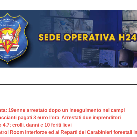
bata: 19enne arrestato dopo un inseguimento nei campi
ianti pagati 3 euro l’ora. Arrestati due imprenditori
: crolli, danni e 10 feriti lievi
Control Room interforze ed ai Reparti dei Carabinieri forestali