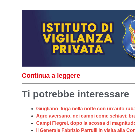
Continua a leggere
Ti potrebbe interessare
Giugliano, fuga nella notte con un’auto ru
Agro aversano, nei campi come schiavi: bracc
Campi Flegrei, dopo la scossa di magnitudo 4.7
Il Generale Fabrizio Parrulli in visita alla 