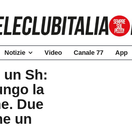
Notizie
Video
Canale 77
App
 un Sh:
ungo la
ne. Due
he un