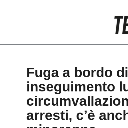
Vai
al
contenuto
Fuga a bordo di
inseguimento l
circumvallazio
arresti, c’è anc