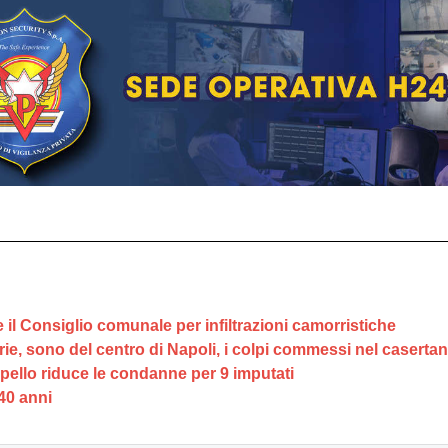
 il Consiglio comunale per infiltrazioni camorristiche
ie, sono del centro di Napoli, i colpi commessi nel caserta
ppello riduce le condanne per 9 imputati
40 anni