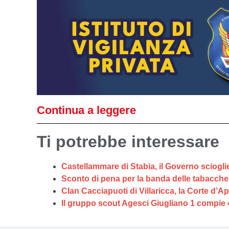
Continua a leggere
Ti potrebbe interessare
Castellammare di Stabia, il Governo scioglie
Sconto di pena per la banda delle tabaccher
Clan Cacciapuoti di Villaricca, la Corte d’A
Il gruppo scout Agesci Giugliano 1 compie 