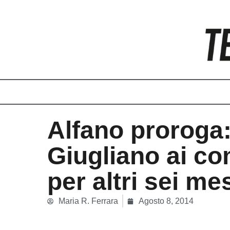
Vai
al
contenuto
Alfano proroga
Giugliano ai c
per altri sei me
Maria R. Ferrara
Agosto 8, 2014