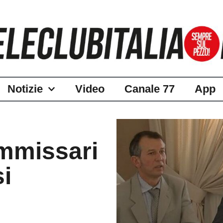
Notizie
Video
Canale 77
App
:
ommissari
si