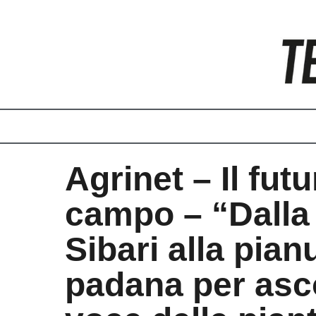
Vai
al
contenuto
Agrinet – Il futu
campo – “Dalla 
Sibari alla pian
padana per asco