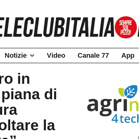
Notizie
Video
Canale 77
App
ro in
piana di
ura
ltare la