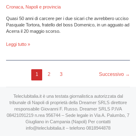
arrivano
Cronaca
,
Napoli e provincia
le
condanne
Quasi 50 anni di carcere per i due sicari che avrebbero ucciso
per
Pasquale Tortora, fratello del boss Domenico, in un agguato ad
i
Acerra il 20 maggio scorso.
presunti
killer
Leggi tutto »
1
2
3
Successivo
→
Teleclubitalia.it è una testata giornalistica autorizzata dal
tribunale di Napoli di proprietà della Dreamer SRLS direttore
responsabile Giovanni F. Russo. Dreamer SRLS P.IVA
08421091219 n.rea 956744 – Sede legale in Via A. Palumbo, 7
Giugliano in Campania (Napoli) Per contatti
info@teleclubitalia.it
– telefono 0818944878