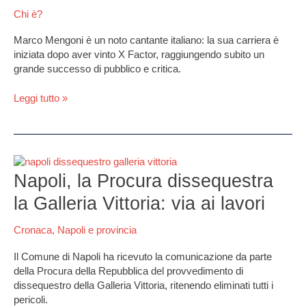
privata,
Chi è?
biografia,
carriera,
Marco Mengoni è un noto cantante italiano: la sua carriera è
Instagram,
iniziata dopo aver vinto X Factor, raggiungendo subito un
fidanzata,
grande successo di pubblico e critica.
curiosità
Leggi tutto »
Napoli,
la
Napoli, la Procura dissequestra
Procura
la Galleria Vittoria: via ai lavori
dissequestra
la
Cronaca
,
Napoli e provincia
Galleria
Vittoria:
Il Comune di Napoli ha ricevuto la comunicazione da parte
via
della Procura della Repubblica del provvedimento di
ai
dissequestro della Galleria Vittoria, ritenendo eliminati tutti i
lavori
pericoli.