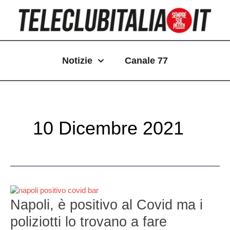
Vai
Paginazione
al
articoli
contenuto
Notizie
Canale 77
10 Dicembre 2021
Napoli,
è
Napoli, è positivo al Covid ma i
positivo
poliziotti lo trovano a fare
al