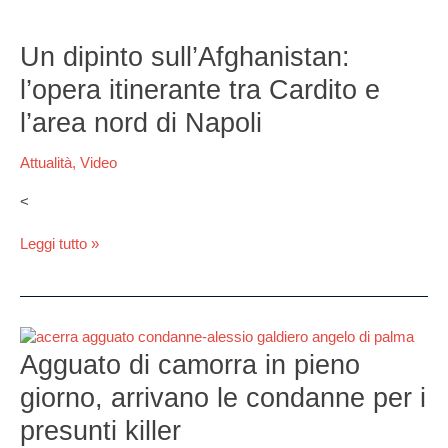
Un
dipinto
Un dipinto sull’Afghanistan:
sull’Afghanistan:
l’opera itinerante tra Cardito e
l’opera
itinerante
l’area nord di Napoli
tra
Cardito
Attualità
,
Video
e
l’area
<
nord
di
Leggi tutto »
Napoli
Agguato
di
Agguato di camorra in pieno
camorra
giorno, arrivano le condanne per i
in
pieno
presunti killer
giorno,