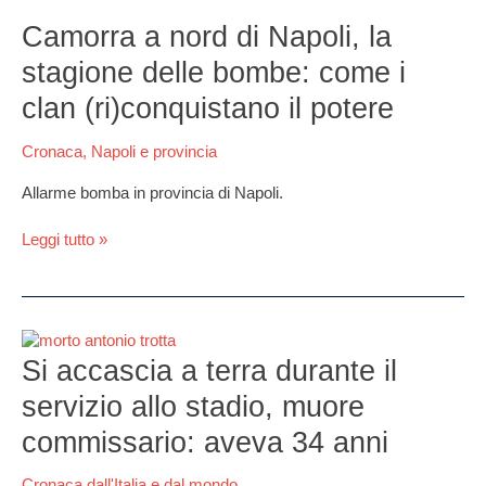
Camorra
a
Camorra a nord di Napoli, la
nord
stagione delle bombe: come i
di
Napoli,
clan (ri)conquistano il potere
la
stagione
Cronaca
,
Napoli e provincia
delle
bombe:
Allarme bomba in provincia di Napoli.
come
i
Leggi tutto »
clan
(ri)conquistano
il
potere
Si
accascia
Si accascia a terra durante il
a
servizio allo stadio, muore
terra
durante
commissario: aveva 34 anni
il
servizio
Cronaca dall'Italia e dal mondo