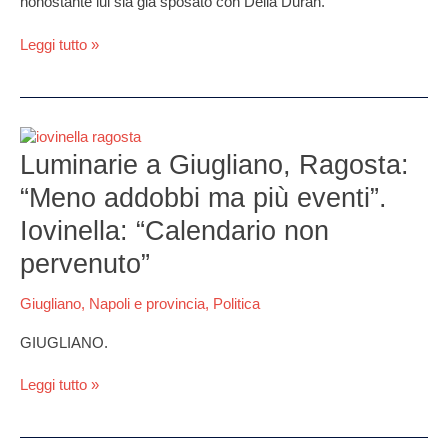
nonostante lui sia già sposato con Delia Duran.
già
tutto
Leggi tutto »
di
loro”
Luminarie
a
Luminarie a Giugliano, Ragosta:
Giugliano,
“Meno addobbi ma più eventi”.
Ragosta:
“Meno
Iovinella: “Calendario non
addobbi
pervenuto”
ma
più
eventi”.
Giugliano
,
Napoli e provincia
,
Politica
Iovinella:
GIUGLIANO.
“Calendario
non
Leggi tutto »
pervenuto”