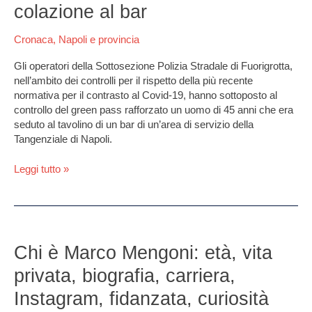
Covid
colazione al bar
ma
i
Cronaca
,
Napoli e provincia
poliziotti
lo
Gli operatori della Sottosezione Polizia Stradale di Fuorigrotta,
trovano
nell’ambito dei controlli per il rispetto della più recente
a
normativa per il contrasto al Covid-19, hanno sottoposto al
fare
controllo del green pass rafforzato un uomo di 45 anni che era
colazione
seduto al tavolino di un bar di un’area di servizio della
al
Tangenziale di Napoli.
bar
Leggi tutto »
Chi
è
Chi è Marco Mengoni: età, vita
Marco
privata, biografia, carriera,
Mengoni:
età,
Instagram, fidanzata, curiosità
vita