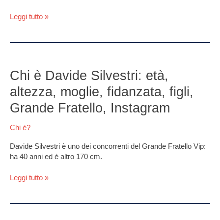
Leggi tutto »
Chi
è
Chi è Davide Silvestri: età,
Davide
altezza, moglie, fidanzata, figli,
Silvestri:
età,
Grande Fratello, Instagram
altezza,
moglie,
Chi è?
fidanzata,
figli,
Davide Silvestri è uno dei concorrenti del Grande Fratello Vip:
Grande
ha 40 anni ed è altro 170 cm.
Fratello,
Instagram
Leggi tutto »