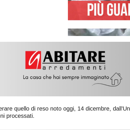
rare quello di reso noto oggi, 14 dicembre, dall’Un
ni processati.