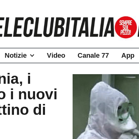
Notizie
Video
Canale 77
App
ia, i
o i nuovi
ttino di