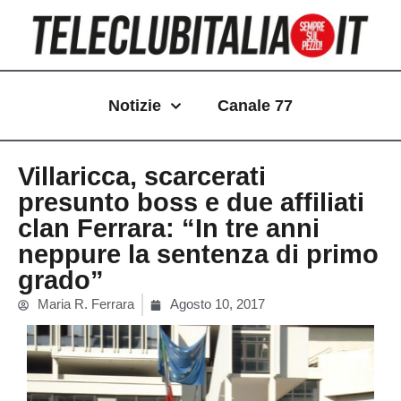
Vai
al
contenuto
Notizie
Canale 77
Villaricca, scarcerati
presunto boss e due affiliati
clan Ferrara: “In tre anni
neppure la sentenza di primo
grado”
Maria R. Ferrara
Agosto 10, 2017