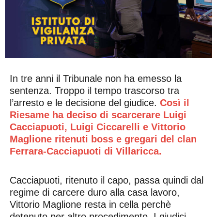
In tre anni il Tribunale non ha emesso la
sentenza. Troppo il tempo trascorso tra
l’arresto e le decisione del giudice.
Così il
Riesame ha deciso di scarcerare Luigi
Cacciapuoti, Luigi Ciccarelli e Vittorio
Maglione ritenuti boss e gregari del clan
Ferrara-Cacciapuoti di Villaricca.
Cacciapuoti, ritenuto il capo, passa quindi dal
regime di carcere duro alla casa lavoro,
Vittorio Maglione resta in cella perchè
detenuto per altro procedimento.
I giudici