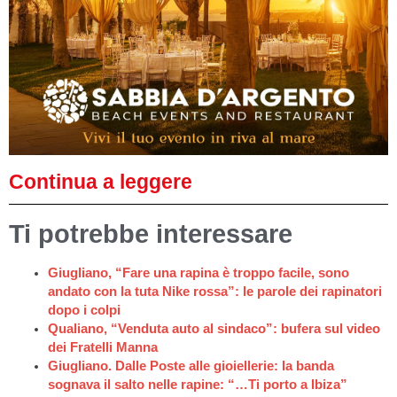
Continua a leggere
Ti potrebbe interessare
Giugliano, “Fare una rapina è troppo facile, sono
andato con la tuta Nike rossa”: le parole dei rapinatori
dopo i colpi
Qualiano, “Venduta auto al sindaco”: bufera sul video
dei Fratelli Manna
Giugliano. Dalle Poste alle gioiellerie: la banda
sognava il salto nelle rapine: “…Ti porto a Ibiza”