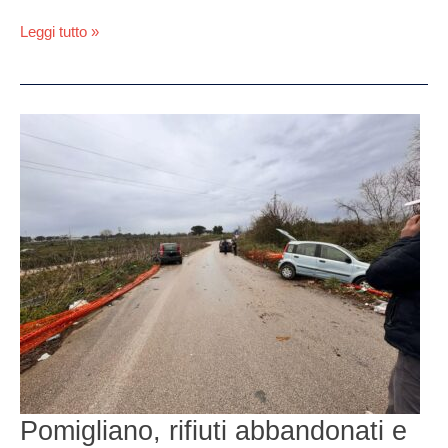
Leggi tutto »
Pomigliano,
rifiuti
abbandonati
e
sterpaglie:
incidenti
multipli
nelle
ultime
settimane
Pomigliano, rifiuti abbandonati e