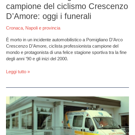
campione del ciclismo Crescenzo
D’Amore: oggi i funerali
Cronaca
,
Napoli e provincia
È morto in un incidente automobilistico a Pomigliano D’Arco
Crescenzo D’Amore, ciclista professionista campione del
mondo e protagonista di una felice stagione sportiva tra la fine
degli anni ’90 e gli inizi del 2000.
Leggi tutto »
Pomigliano
d’Arco,
51enne
ferito
da
proiettile