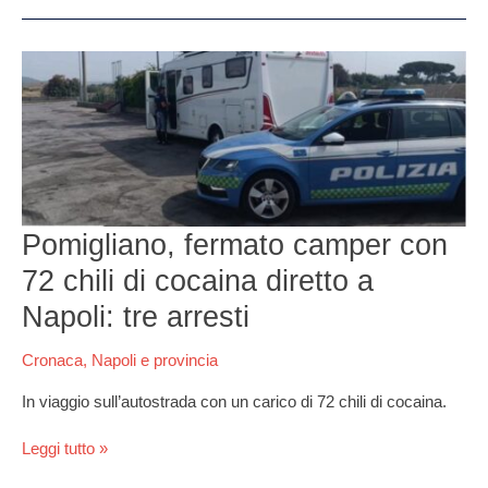
Pomigliano,
fermato
camper
con
72
chili
di
cocaina
Pomigliano, fermato camper con
diretto
a
72 chili di cocaina diretto a
Napoli:
Napoli: tre arresti
tre
arresti
Cronaca
,
Napoli e provincia
In viaggio sull’autostrada con un carico di 72 chili di cocaina.
Leggi tutto »