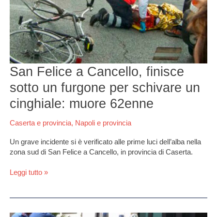
finisce
sotto
un
furgone
per
schivare
un
San Felice a Cancello, finisce
cinghiale:
muore
sotto un furgone per schivare un
62enne
cinghiale: muore 62enne
Caserta e provincia
,
Napoli e provincia
Un grave incidente si è verificato alle prime luci dell’alba nella
zona sud di San Felice a Cancello, in provincia di Caserta.
Leggi tutto »
Pomigliano,