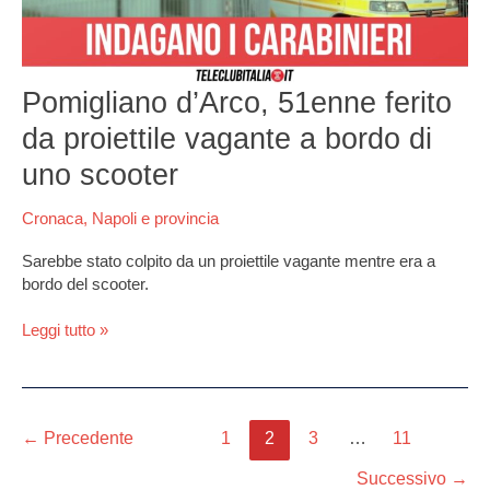
vagante
a
bordo
di
Pomigliano d’Arco, 51enne ferito
uno
scooter
da proiettile vagante a bordo di
uno scooter
Cronaca
,
Napoli e provincia
Sarebbe stato colpito da un proiettile vagante mentre era a
bordo del scooter.
Leggi tutto »
←
Precedente
1
2
3
…
11
Successivo
→