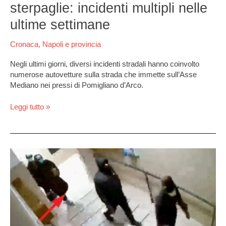
sterpaglie: incidenti multipli nelle
ultime settimane
Cronaca
,
Napoli e provincia
Negli ultimi giorni, diversi incidenti stradali hanno coinvolto
numerose autovetture sulla strada che immette sull’Asse
Mediano nei pressi di Pomigliano d’Arco.
Leggi tutto »
Pomigliano,
il
clan
reclutava
anche
i
minorenni: