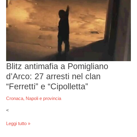
d’Arco:
27
arresti
nel
clan
“Ferretti”
e
“Cipolletta”
Blitz antimafia a Pomigliano
d’Arco: 27 arresti nel clan
“Ferretti” e “Cipolletta”
Cronaca
,
Napoli e provincia
<
Leggi tutto »