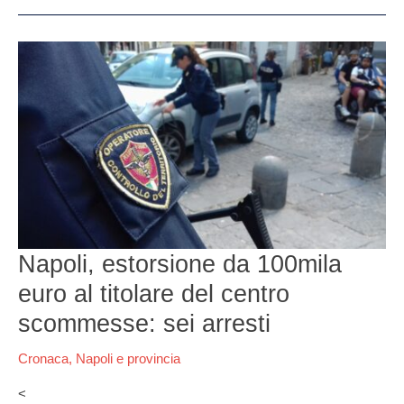
Napoli,
estorsione
da
100mila
euro
al
titolare
del
centro
scommesse:
sei
Napoli, estorsione da 100mila
arresti
euro al titolare del centro
scommesse: sei arresti
Cronaca
,
Napoli e provincia
<