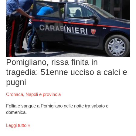
rissa
finita
in
tragedia:
51enne
ucciso
a
calci
e
Pomigliano, rissa finita in
pugni
tragedia: 51enne ucciso a calci e
pugni
Cronaca
,
Napoli e provincia
Follia e sangue a Pomigliano nelle notte tra sabato e
domenica.
Leggi tutto »