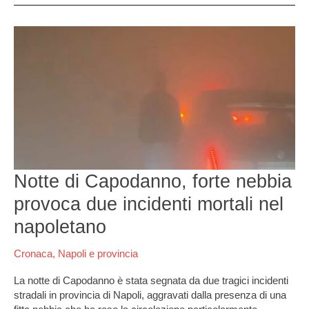
Notte
di
Capodanno,
forte
nebbia
provoca
due
incidenti
mortali
nel
Notte di Capodanno, forte nebbia
napoletano
provoca due incidenti mortali nel
napoletano
Cronaca
,
Napoli e provincia
La notte di Capodanno è stata segnata da due tragici incidenti
stradali in provincia di Napoli, aggravati dalla presenza di una