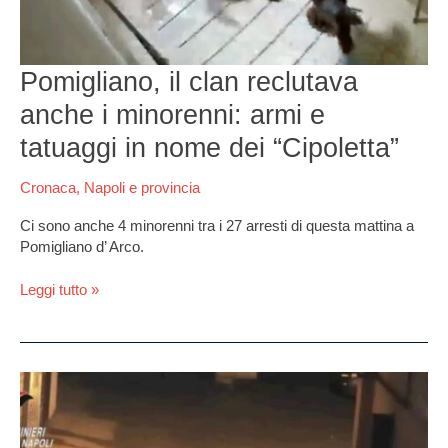
armi
e
tatuaggi
in
Pomigliano, il clan reclutava
nome
dei
anche i minorenni: armi e
“Cipoletta”
tatuaggi in nome dei “Cipoletta”
Cronaca
,
Napoli e provincia
Ci sono anche 4 minorenni tra i 27 arresti di questa mattina a
Pomigliano d’ Arco.
Leggi tutto »
Blitz
antimafia
a
Pomigliano