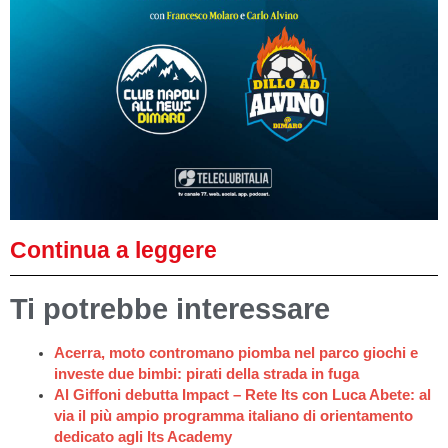
Continua a leggere
Ti potrebbe interessare
Acerra, moto contromano piomba nel parco giochi e
investe due bimbi: pirati della strada in fuga
Al Giffoni debutta Impact – Rete Its con Luca Abete: al
via il più ampio programma italiano di orientamento
dedicato agli Its Academy