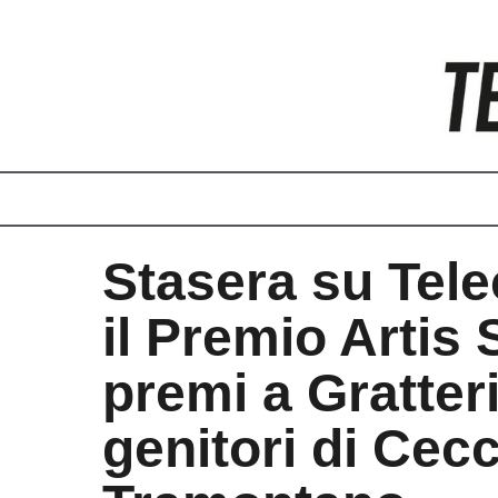
Vai
al
contenuto
Stasera su Telec
il Premio Artis 
premi a Gratteri
genitori di Cecc