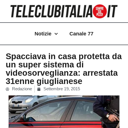
Vai
al
contenuto
Notizie
Canale 77
Spacciava in casa protetta da
un super sistema di
videosorveglianza: arrestata
31enne giuglianese
Redazione
Settembre 19, 2015