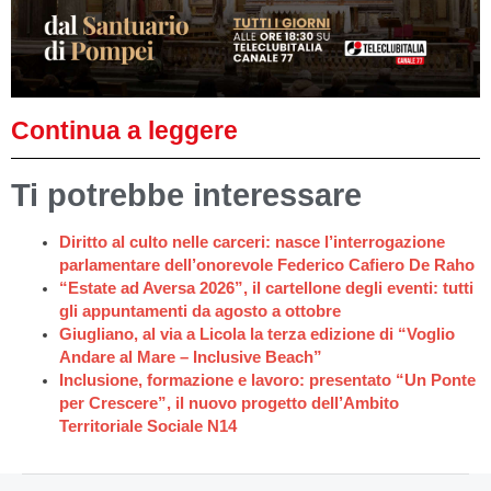
Continua a leggere
Ti potrebbe interessare
Diritto al culto nelle carceri: nasce l’interrogazione
parlamentare dell’onorevole Federico Cafiero De Raho
“Estate ad Aversa 2026”, il cartellone degli eventi: tutti
gli appuntamenti da agosto a ottobre
Giugliano, al via a Licola la terza edizione di “Voglio
Andare al Mare – Inclusive Beach”
Inclusione, formazione e lavoro: presentato “Un Ponte
per Crescere”, il nuovo progetto dell’Ambito
Territoriale Sociale N14