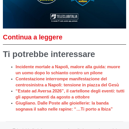
Continua a leggere
Ti potrebbe interessare
Incidente mortale a Napoli, malore alla guida: muore
un uomo dopo lo schianto contro un pilone
Contestazione interrompe manifestazione del
centrosinistra a Napoli: tensione in piazza del Gesù
“Estate ad Aversa 2026”, il cartellone degli eventi: tutti
gli appuntamenti da agosto a ottobre
Giugliano. Dalle Poste alle gioiellerie: la banda
sognava il salto nelle rapine: “…Ti porto a Ibiza”