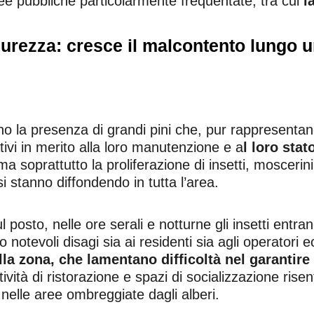
aree pubbliche particolarmente frequentate, tra cui
l
icurezza: cresce il malcontento lungo un
o la presenza di grandi pini che, pur rappresenta
ivi in merito alla loro manutenzione e a
l loro stat
a soprattutto la proliferazione di insetti, moscerini 
 stanno diffondendo in tutta l’area.
posto, nelle ore serali e notturne gli insetti entra
o notevoli disagi sia ai residenti sia agli operatori
a zona, che lamentano difficoltà nel garantire i
attività di ristorazione e spazi di socializzazione ris
 nelle aree ombreggiate dagli alberi.