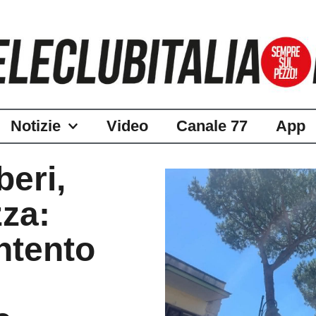
Notizie
Video
Canale 77
App
beri,
zza:
ntento