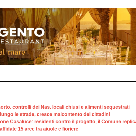
orto, controlli dei Nas, locali chiusi e alimenti sequestrati
 lungo le strade, cresce malcontento dei cittadini
ione Casaluce: residenti contro il progetto, il Comune replic
ffidate 15 aree tra aiuole e fioriere