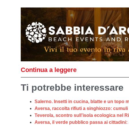
Continua a leggere
Ti potrebbe interessare
Salerno. Insetti in cucina, blatte e un topo m
Aversa, raccolta rifiuti a singhiozzo: cumuli
Teverola, scontro sull’isola ecologica nel R
Aversa, il verde pubblico passa ai cittadini: a