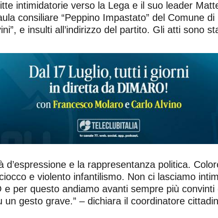
itte intimidatorie verso la Lega e il suo leader Ma
’aula consiliare “Peppino Impastato” del Comune di
i”, e insulti all’indirizzo del partito. Gli atti sono s
bertà d’espressione e la rappresentanza politica. C
sciocco e violento infantilismo. Non ci lasciamo inti
 e per questo andiamo avanti sempre più convinti d
u un gesto grave.” – dichiara il coordinatore cittad