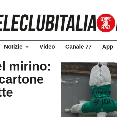
Notizie
Video
Canale 77
App
l mirino:
 cartone
tte