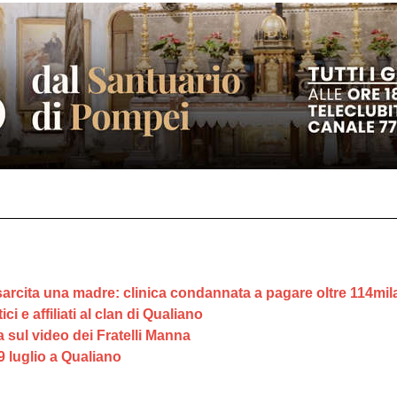
isarcita una madre: clinica condannata a pagare oltre 114mil
 e affiliati al clan di Qualiano
 sul video dei Fratelli Manna
 luglio a Qualiano