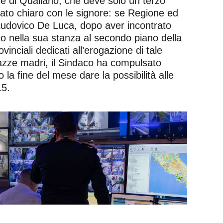
ne di Qualiano, che deve solo un terzo
stato chiaro con le signore: se Regione ed
 Ludovico De Luca, dopo aver incontrato
uto nella sua stanza al secondo piano della
nciali dedicati all’erogazione di tale
azze madri, il Sindaco ha compulsato
 la fine del mese dare la possibilità alle
15.