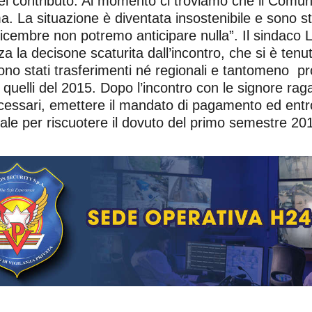
del contributo. Al momento ci troviamo che il Comu
ma. La situazione è diventata insostenibile e sono 
Dicembre non potremo anticipare nulla”. Il sindaco
a la decisone scaturita dall’incontro, che si è ten
o stati trasferimenti né regionali e tantomeno provi
elli del 2015. Dopo l’incontro con le signore rag
 necessari, emettere il mandato di pagamento ed entro
nale per riscuotere il dovuto del primo semestre 20