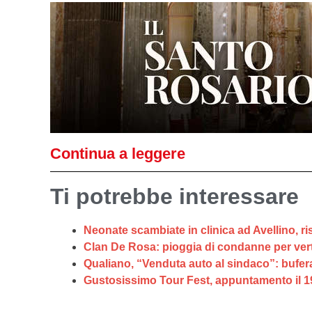
Continua a leggere
Ti potrebbe interessare
Neonate scambiate in clinica ad Avellino, r
Clan De Rosa: pioggia di condanne per vertici
Qualiano, “Venduta auto al sindaco”: bufera
Gustosissimo Tour Fest, appuntamento il 19