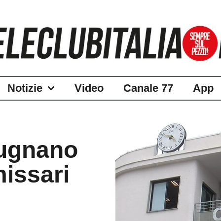
Notizie
Video
Canale 77
App
Mugnano
issari