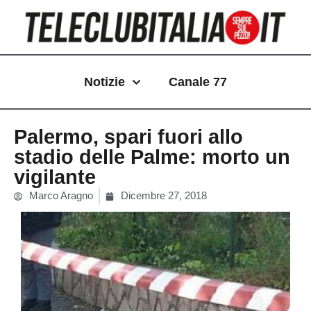
Vai
al
contenuto
Notizie
Canale 77
Palermo, spari fuori allo
stadio delle Palme: morto un
vigilante
Marco Aragno
Dicembre 27, 2018