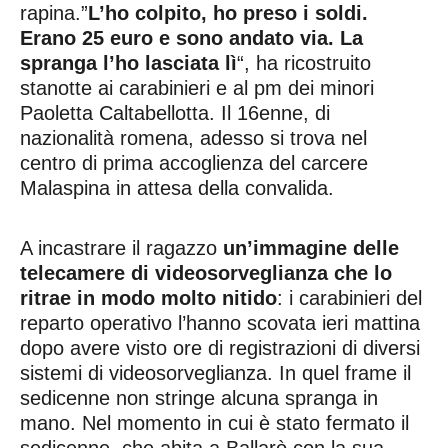
rapina.”
L’ho colpito, ho preso i soldi.
Erano 25 euro e sono andato via. La
spranga l’ho lasciata lì
“, ha ricostruito
stanotte ai carabinieri e al pm dei minori
Paoletta Caltabellotta. Il 16enne, di
nazionalità romena, adesso si trova nel
centro di prima accoglienza del carcere
Malaspina in attesa della convalida.
A incastrare il ragazzo
un’immagine delle
telecamere di videosorveglianza che lo
ritrae in modo molto nitido
: i carabinieri del
reparto operativo l’hanno scovata ieri mattina
dopo avere visto ore di registrazioni di diversi
sistemi di videosorveglianza. In quel frame il
sedicenne non stringe alcuna spranga in
mano. Nel momento in cui è stato fermato il
sedicenne, che abita a Ballarò con la sua