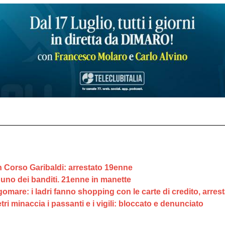
 in Corso Garibaldi: arrestato 19enne
 uno dei banditi. 21enne in manette
mare: i ladri fanno shopping con le carte di credito, arrest
ri minaccia i passanti e i vigili: bloccato e denunciato