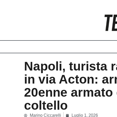
Vai
al
contenuto
Napoli, turista 
in via Acton: ar
20enne armato 
coltello
Marino Ciccarelli
Luglio 1, 2026