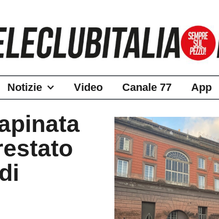
Notizie
Video
Canale 77
App
rapinata
restato
di