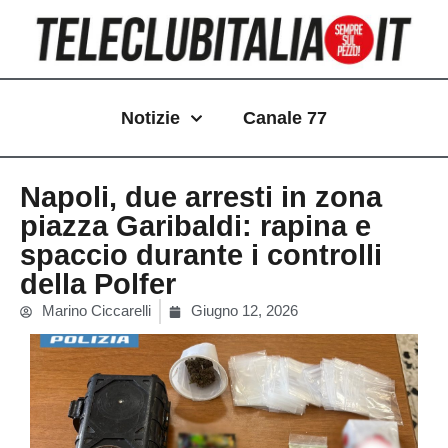
Vai
al
contenuto
Notizie
Canale 77
Napoli, due arresti in zona
piazza Garibaldi: rapina e
spaccio durante i controlli
della Polfer
Marino Ciccarelli
Giugno 12, 2026