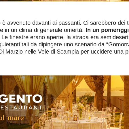
dio è avvenuto davanti ai passanti. Ci sarebbero d
ine in un clima di generale omertà.
In un pomeriggi
. Le finestre erano aperte, la strada era semideser
 inquietanti tali da dipingere uno scenario da “Gomor
Marzio nelle Vele di Scampia per uccidere una pers