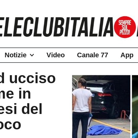
Notizie
Video
Canale 77
App
d ucciso
me in
esi del
oco