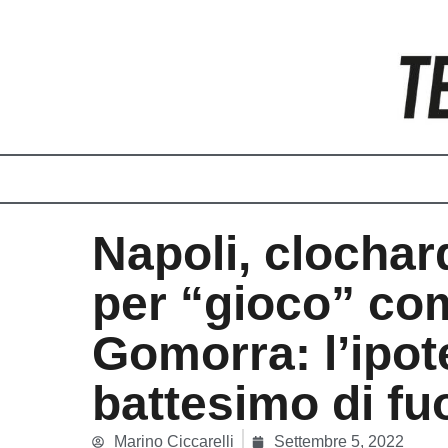
Vai
al
contenuto
Napoli, clochar
per “gioco” co
Gomorra: l’ipot
battesimo di fu
Marino Ciccarelli
Settembre 5, 2022