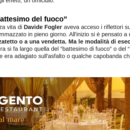
i effetti, un omicidio.
battesimo del fuoco”
za vita di
Davide Fogler
aveva acceso i riflettori s
mazzato in pieno giorno. All’inizio si è pensato a 
enzatetto o a una vendetta. Ma le modalità di es
ra si fa largo quella del “battesimo di fuoco” o de
he era adagiato sull’asfalto o qualche capobanda c