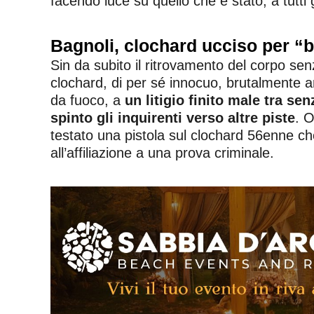
facendo luce su quello che è stato, a tutti gl
Bagnoli, clochard ucciso per “
Sin da subito il ritrovamento del corpo sen
clochard, di per sé innocuo, brutalmente am
da fuoco, a
un litigio finito male tra s
spinto gli inquirenti verso altre piste
. O
testato una pistola sul clochard 56enne c
all’affiliazione a una prova criminale.