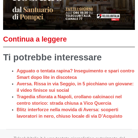
Continua a leggere
Ti potrebbe interessare
Agguato o tentata rapina? Inseguimento e spari contro
Smart dopo lite in discoteca
Aversa. Rissa in via Seggio, in 5 picchiano un giovane:
il video finisce sui social
Tragedia sfiorata a Napoli, crollano calcinacci nel
centro storico: strada chiusa a Vico Quercia
Blitz interforze nella movida di Aversa: scoperti
lavoratori in nero, chiuso locale di via D’Acquisto