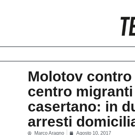
Vai
al
contenuto
Molotov contro
centro migranti
casertano: in d
arresti domicili
Marco Aragno
Agosto 10, 2017