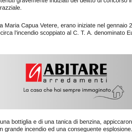
tenuti gravemente indiziati del delitto di concorso i
razziale.
nta Maria Capua Vetere, erano iniziate nel gennaio
 circa l’incendio scoppiato al C. T. A. denominato E
una bottiglia e di una tanica di benzina, appiccaron
un grande incendio ed una conseguente esplosione