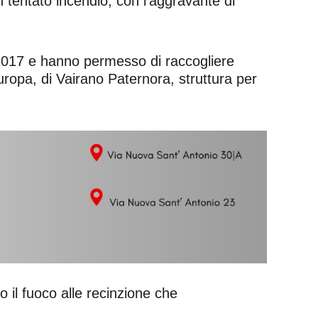
n tentato incendio, con l’aggravante di
 2017 e hanno permesso di raccogliere
uropa, di Vairano Paternora, struttura per
o il fuoco alle recinzione che
.