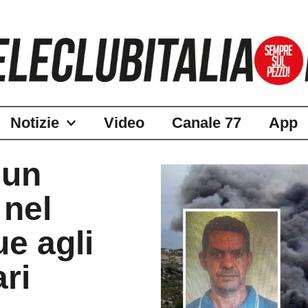
Notizie
Video
Canale 77
App
 un
 nel
ue agli
ari