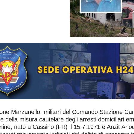
one Marzanello, militari del Comando Stazione Cara
 della misura cautelare degli arresti domiciliari e
ine, nato a Cassino (FR) il 15.7.1971 e Anzit Anou